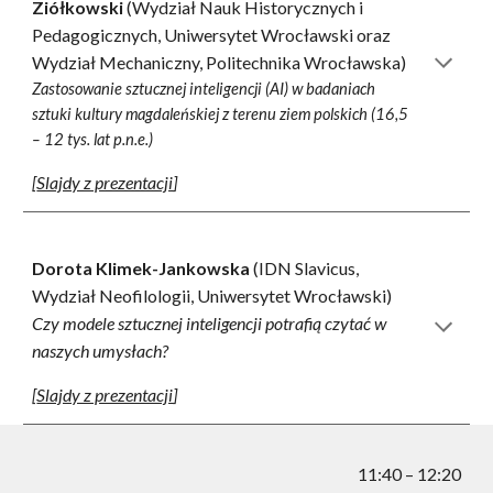
Ziółkowski
(Wydział Nauk Historycznych i
Pedagogicznych
,
Uniwersytet Wrocławski oraz
Wydział Mechaniczny, Politec
hnika Wrocławska)
Zastosowanie sztucznej inteligencji (AI) w badaniach
sztuki kultury magdaleńskiej z terenu ziem polskich (16,5
– 12 tys. lat p.n.e.)
[
Slajdy z prezentacji
]
Dorota Klimek-Jankowska
(IDN Slavicus
,
Wydział Neofilologii
,
Uniwersytet Wrocławski)
Czy modele sztucznej inteligencji potrafią czytać w
naszych umysłach?
[
Slajdy z prezentacji
]
11:40
– 12:20