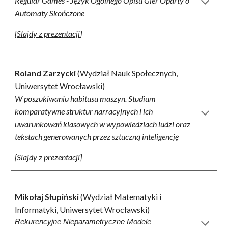
Regular Games - Język Ogólnego Opisu Gier Oparty o
Automaty Skończone
[
Slajdy z prezentacji
]
Roland Zarzycki
(Wydział Nauk Społecznych
,
Uniwersytet Wrocławski)
W poszukiwaniu habitusu maszyn. Studium
komparatywne struktur narracyjnych i ich
uwarunkowań klasowych w wypowiedziach ludzi oraz
tekstach generowanych przez sztuczną inteligencję
[
Slajdy z prezentacji
]
Mikołaj Słupiński
(Wydział Matematyki i
Informatyki, Uniwersytet Wrocł
awski)
Rekurencyjne Nieparametryczne Modele